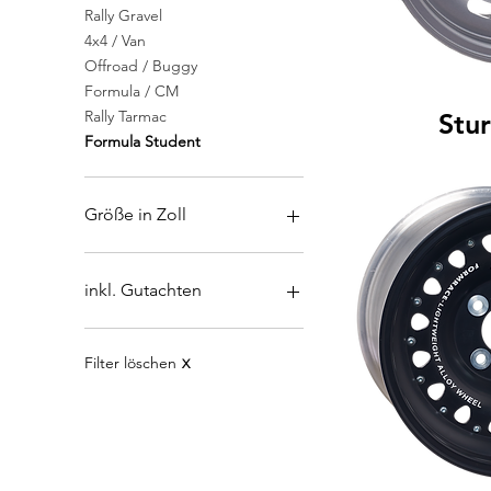
Rally Gravel
4x4 / Van
Offroad / Buggy
Formula / CM
Rally Tarmac
Stu
Formula Student
Größe in Zoll
10
13
inkl. Gutachten
14
15
Gutachten
16
Filter löschen
X
17
18
19
20
21