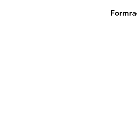
22
Formra
23