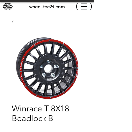
wheel-tec24.com
Winrace T 8X18
Beadlock B