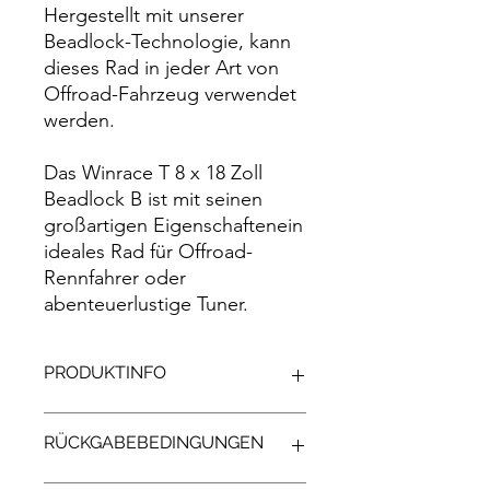
Hergestellt mit unserer
Beadlock-Technologie, kann
dieses Rad in jeder Art von
Offroad-Fahrzeug verwendet
werden.
Das Winrace T 8 x 18 Zoll
Beadlock B ist mit seinen
großartigen Eigenschaftenein
ideales Rad für Offroad-
Rennfahrer oder
abenteuerlustige Tuner.
PRODUKTINFO
Größen: 18 Zoll
RÜCKGABEBEDINGUNGEN
Breite: 8J
Einpresstiefe: -5mm bis 55mm