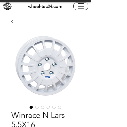
wheel-tec24.com
Winrace N Lars
5,5X16