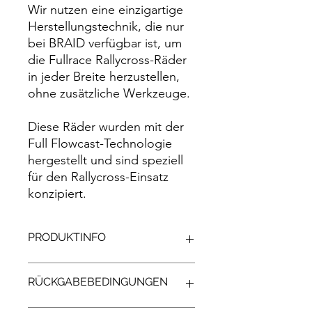
Wir nutzen eine einzigartige
Herstellungstechnik, die nur
bei BRAID verfügbar ist, um
die Fullrace Rallycross-Räder
in jeder Breite herzustellen,
ohne zusätzliche Werkzeuge.
Diese Räder wurden mit der
Full Flowcast-Technologie
hergestellt und sind speziell
für den Rallycross-Einsatz
konzipiert.
PRODUKTINFO
Größen: 16, 17, 18 Zoll
RÜCKGABEBEDINGUNGEN
Breite: 6,5 bis 9J
Einpresstiefe: frei Wählbar