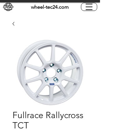
wheel-tec24.com
Fullrace Rallycross
TCT