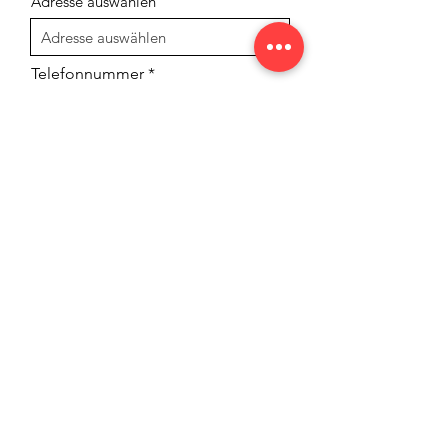
Adresse auswählen
Telefonnummer
Bei Felgen: Größe und
Einpresstie
Bei Felgen: Lochzahl und Farbe
Für welches Fahrzeug
Freitext für Ihre Nachricht: