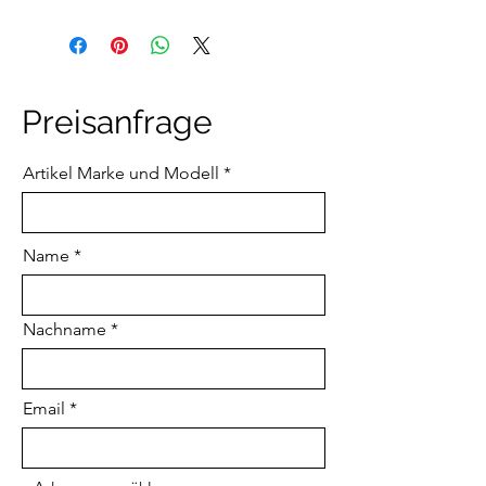
Unser Versand erfolgt Individuell nach
Kundenwunsch. Bitte das
Anfrageformular unten verwenden für
weitere Details
Preisanfrage
Artikel Marke und Modell
Name
Nachname
Email