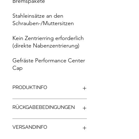
Bremspakete
Stahleinsätze an den
Schrauben-/Muttersitzen
Kein Zentrierring erforderlich
(direkte Nabenzentrierung)
Gefräste Performance Center
Cap
PRODUKTINFO
Größen: 17 bis 23 Zoll , Breite und ET
RÜCKGABEBEDINGUNGEN
nach Wunsch.
Standardfarbe: -
Auf Anfrage: Andere Größen /
Unsere Braid Felgen sind
VERSANDINFO
Farben auf Anfrage
Sonderanfertigungen und können
daher nicht zurückgegeben werden.