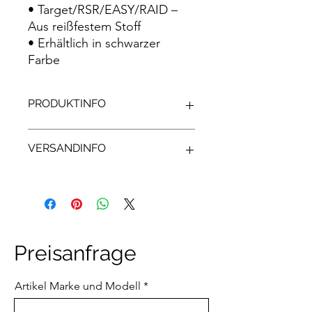
• Target/RSR/EASY/RAID –
Aus reißfestem Stoff
• Erhältlich in schwarzer
Farbe
PRODUKTINFO
• Target/RSR/EASY/RAID – Aus
VERSANDINFO
reißfestem Stoff
• Erhältlich in schwarzer Farbe
PREIS: 85€
Unser Versand erfolgt Individuell nach
Kundenwunsch. Bitte das
Anfrageformular unten verwenden für
weitere Details
Preisanfrage
Artikel Marke und Modell